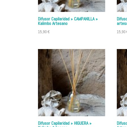
Difusor Capilaridad » CAMPANILLA »
Difus
Kalimbo Artesano
artes
15,90
€
15,90
Difusor Capilaridad » HIGUERA »
Difus