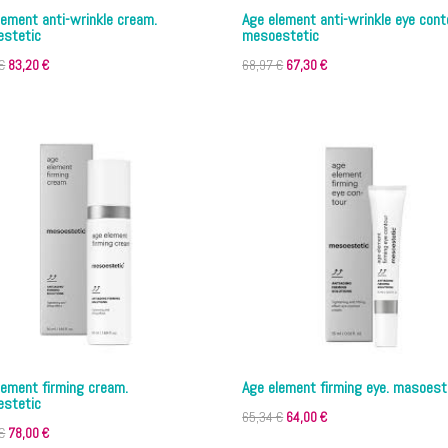
lement anti-wrinkle cream.
Age element anti-wrinkle eye cont
stetic
mesoestetic
El
El
El
El
€
83,20
€
68,97
€
67,30
€
precio
precio
precio
precio
original
actual
original
actual
era:
es:
era:
es:
84,70 €.
83,20 €.
68,97 €.
67,30 €.
lement firming cream.
Age element firming eye. masoest
stetic
El
El
65,34
€
64,00
€
El
El
€
78,00
€
precio
precio