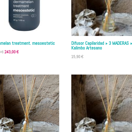
melan treatment. mesoestetic
Difusor Capilaridad » 3 MADERAS 
Kalimbo Artesano
El
El
0
€
243,00
€
15,90
€
precio
precio
original
actual
era:
es:
247,00 €.
243,00 €.