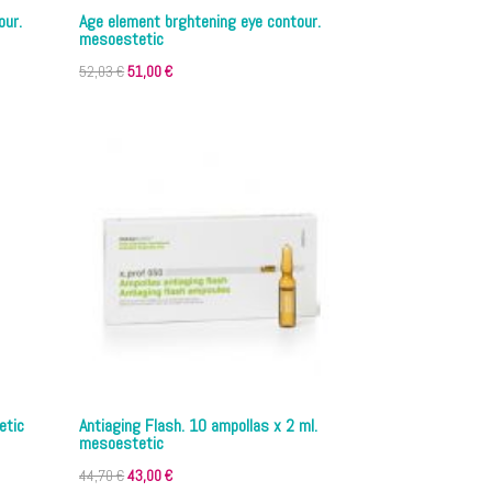
our.
Age element brghtening eye contour.
mesoestetic
El
El
52,03
€
51,00
€
precio
precio
original
actual
era:
es:
52,03 €.
51,00 €.
etic
Antiaging Flash. 10 ampollas x 2 ml.
mesoestetic
El
El
44,70
€
43,00
€