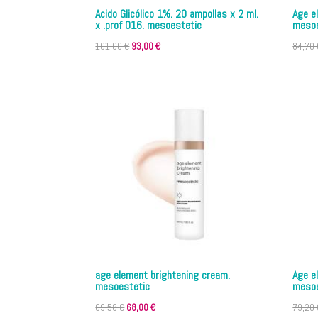
Acido Glicólico 1%. 20 ampollas x 2 ml.
Age e
x .prof 016. mesoestetic
mesoe
El
El
101,00
€
93,00
€
84,70
precio
precio
original
actual
era:
es:
101,00 €.
93,00 €.
age element brightening cream.
Age e
mesoestetic
mesoe
El
El
69,58
€
68,00
€
79,20