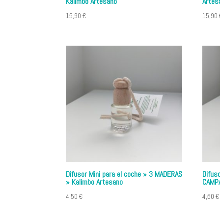
Kalimbo Artesano
Artes
15,90
€
15,90
Difusor Mini para el coche » 3 MADERAS
Difuso
» Kalimbo Artesano
CAMPA
4,50
€
4,50
€