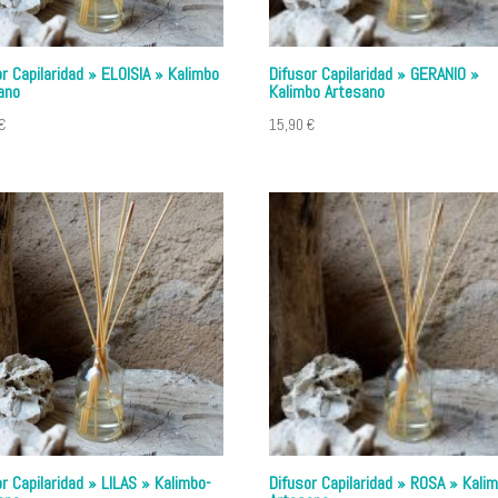
or Capilaridad » ELOISIA » Kalimbo
Difusor Capilaridad » GERANIO »
ano
Kalimbo Artesano
€
15,90
€
or Capilaridad » LILAS » Kalimbo-
Difusor Capilaridad » ROSA » Kali