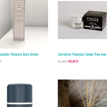
355,00 €.
293,00 €.
sición Tensora Sara Green
Corrector Passion Caviar free one
El
El
€
61,80
€
58,80
€
precio
precio
original
actual
era:
es:
61,80 €.
58,80 €.