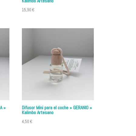
Kalimbo Artesano
15,90
€
IA »
Difusor Mini para el coche » GERANIO »
Kalimbo Artesano
4,50
€