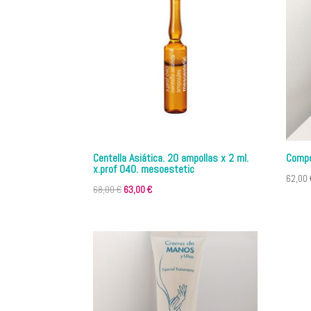
52,00 €.
47,00 €.
Centella Asiática. 20 ampollas x 2 ml.
Compo
x.prof 040. mesoestetic
62,00
El
El
68,00
€
63,00
€
precio
precio
original
actual
era:
es:
68,00 €.
63,00 €.