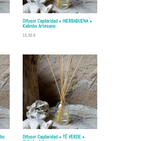
Difusor Capilaridad » HIERBABUENA »
Kalimbo Artesano
15,90
€
mbo
Difusor Capilaridad » TÉ VERDE »