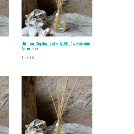
»
Difusor Capilaridad » ALHELÍ » Kalimbo
Artesano
15,90
€