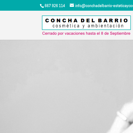
667 926 114
info@conchadelbarrio-esteticayc