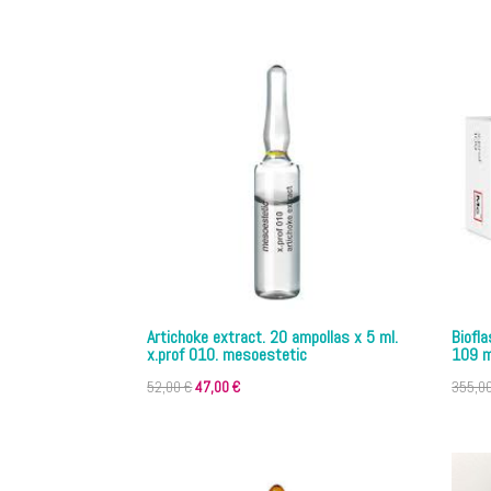
precio
precio
original
actual
era:
es:
69,58 €.
68,00 €.
Artichoke extract. 20 ampollas x 5 ml.
Biofla
x.prof 010. mesoestetic
109 m
El
El
52,00
€
47,00
€
355,0
precio
precio
original
actual
era:
es: