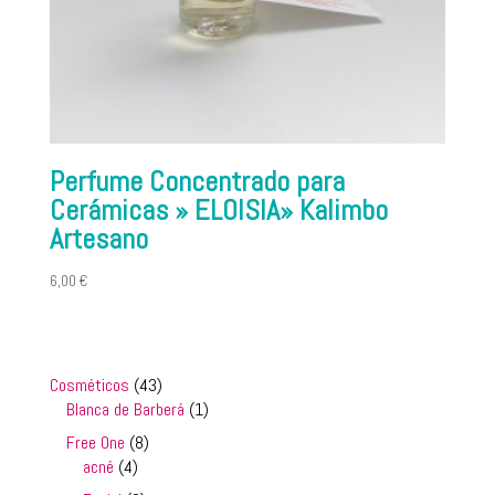
Perfume Concentrado para
Cerámicas » ELOISIA» Kalimbo
Artesano
6,00
€
43
Cosméticos
43
productos
1
Blanca de Barberá
1
producto
8
Free One
8
4
productos
acné
4
productos