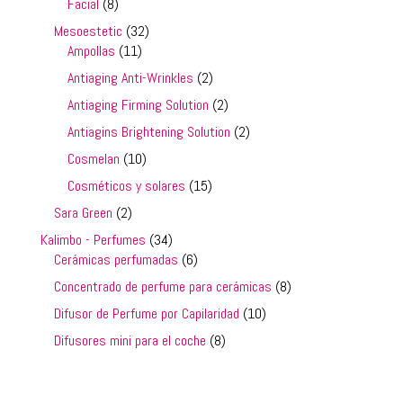
8
Facial
8
productos
32
Mesoestetic
32
11
productos
Ampollas
11
productos
2
Antiaging Anti-Wrinkles
2
productos
2
Antiaging Firming Solution
2
productos
2
Antiagins Brightening Solution
2
productos
10
Cosmelan
10
productos
15
Cosméticos y solares
15
productos
2
Sara Green
2
productos
34
Kalimbo - Perfumes
34
productos
6
Cerámicas perfumadas
6
productos
8
Concentrado de perfume para cerámicas
8
productos
10
Difusor de Perfume por Capilaridad
10
productos
8
Difusores mini para el coche
8
productos