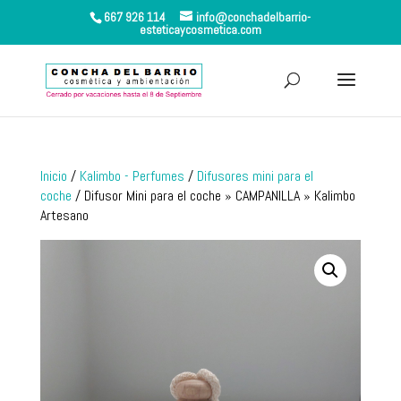
667 926 114
info@conchadelbarrio-
esteticaycosmetica.com
Inicio
/
Kalimbo - Perfumes
/
Difusores mini para el
coche
/ Difusor Mini para el coche » CAMPANILLA » Kalimbo
Artesano