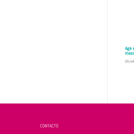
Age 
maso
65,3
CONTACTO