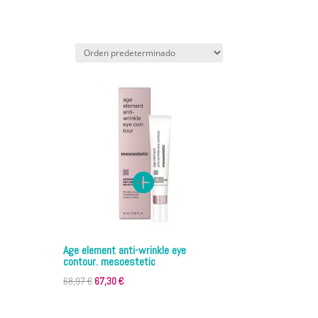
Age element anti-wrinkle eye
contour. mesoestetic
El
El
68,97
€
67,30
€
precio
precio
original
actual