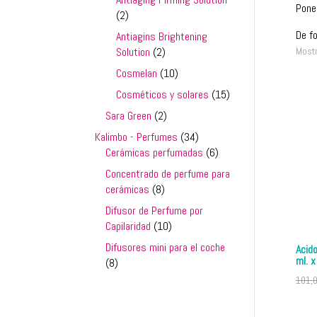
Pone
2
2
productos
De fo
Antiagins Brightening
2
Solution
2
Most
productos
10
Cosmelan
10
productos
15
Cosméticos y solares
15
productos
2
Sara Green
2
productos
34
Kalimbo - Perfumes
34
productos
6
Cerámicas perfumadas
6
productos
Concentrado de perfume para
8
cerámicas
8
productos
Difusor de Perfume por
10
Capilaridad
10
productos
Difusores mini para el coche
Acido
ml. 
8
8
productos
101,