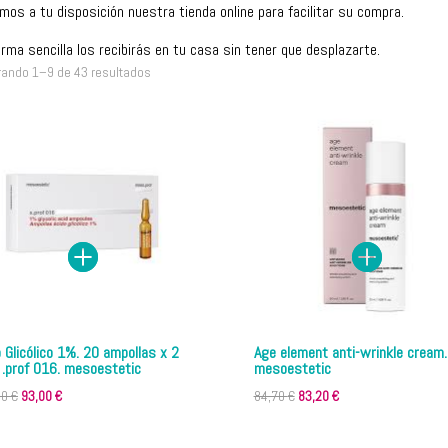
mos a tu disposición nuestra tienda online para facilitar su compra.
rma sencilla los recibirás en tu casa sin tener que desplazarte.
rando 1–9 de 43 resultados
 Glicólico 1%. 20 ampollas x 2
Age element anti-wrinkle cream.
x .prof 016. mesoestetic
mesoestetic
El
El
El
El
00
€
93,00
€
84,70
€
83,20
€
precio
precio
precio
precio
original
actual
original
actual