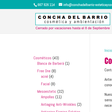
667 926 114
info@conchadelbarrio-esteticayc
Inicio
43
Cosméticos
43
Co
productos
1
Blanca de Barberá
1
producto
Cont
8
Free One
8
4
productos
acné
4
Ante
productos
8
Facial
8
cono
productos
32
Mesoestetic
32
Nues
11
productos
Ampollas
11
sens
productos
2
Antiaging Anti-Wrinkles
2
nece
productos
Antiaging Firming Solution