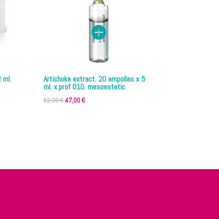
 ml.
Artichoke extract. 20 ampollas x 5
ml. x.prof 010. mesoestetic
El
El
52,00
€
47,00
€
precio
precio
original
actual
era:
es:
52,00 €.
47,00 €.