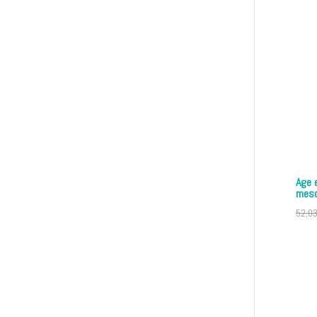
Age 
meso
52,0