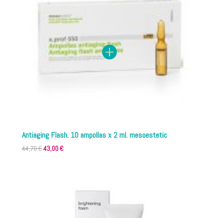
Antiaging Flash. 10 ampollas x 2 ml. mesoestetic
El
El
44,70
€
43,00
€
precio
precio
original
actual
era:
es:
44,70 €.
43,00 €.