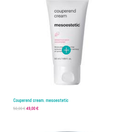
Couperend cream. mesoestetic
El
El
50,00
€
49,00
€
precio
precio
original
actual
era:
es: