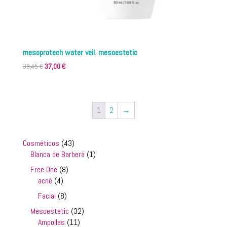
mesoprotech water veil. mesoestetic
El
El
38,45
€
37,00
€
precio
precio
original
actual
era:
es:
1
2
→
38,45 €.
37,00 €.
43
Cosméticos
43
productos
1
Blanca de Barberá
1
producto
8
Free One
8
4
productos
acné
4
productos
8
Facial
8
productos
32
Mesoestetic
32
11
productos
Ampollas
11