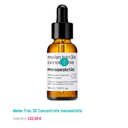
era:
es:
83,10 €.
81,00 €.
Melan Tran 3X Concentrate mesoestetic
El
El
104,30
€
103,00
€
precio
precio