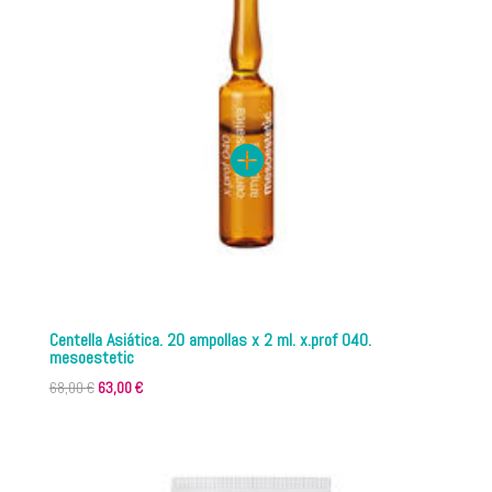
Centella Asiática. 20 ampollas x 2 ml. x.prof 040.
mesoestetic
El
El
68,00
€
63,00
€
precio
precio
original
actual
era:
es:
68,00 €.
63,00 €.