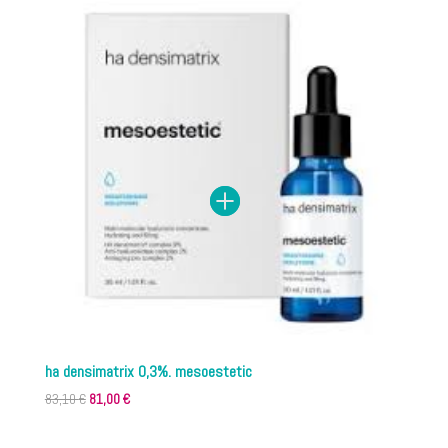
era:
es:
247,00 €.
243,00 €.
ha densimatrix 0,3%. mesoestetic
El
El
83,10
€
81,00
€
precio
precio
original
actual