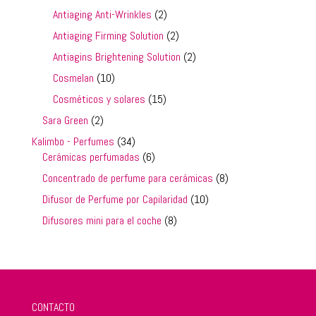
productos
2
Antiaging Anti-Wrinkles
2
productos
2
Antiaging Firming Solution
2
productos
2
Antiagins Brightening Solution
2
productos
10
Cosmelan
10
productos
15
Cosméticos y solares
15
productos
2
Sara Green
2
productos
34
Kalimbo - Perfumes
34
productos
6
Cerámicas perfumadas
6
productos
8
Concentrado de perfume para cerámicas
8
productos
10
Difusor de Perfume por Capilaridad
10
productos
8
Difusores mini para el coche
8
productos
CONTACTO