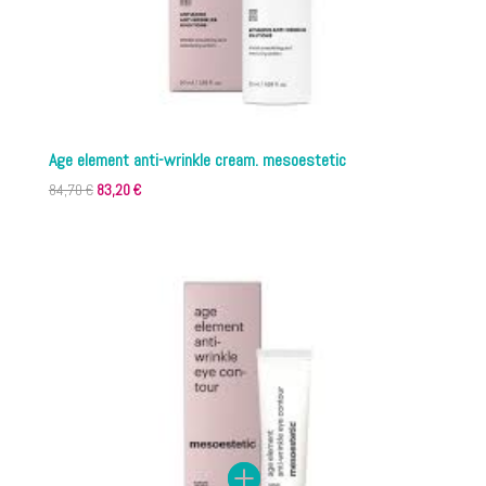
Age element anti-wrinkle cream. mesoestetic
El
El
84,70
€
83,20
€
precio
precio
original
actual
era:
es:
84,70 €.
83,20 €.