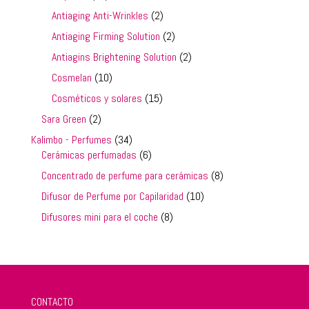
productos
2
Antiaging Anti-Wrinkles
2
productos
2
Antiaging Firming Solution
2
productos
2
Antiagins Brightening Solution
2
productos
10
Cosmelan
10
productos
15
Cosméticos y solares
15
productos
2
Sara Green
2
productos
34
Kalimbo - Perfumes
34
productos
6
Cerámicas perfumadas
6
productos
8
Concentrado de perfume para cerámicas
8
productos
10
Difusor de Perfume por Capilaridad
10
productos
8
Difusores mini para el coche
8
productos
CONTACTO