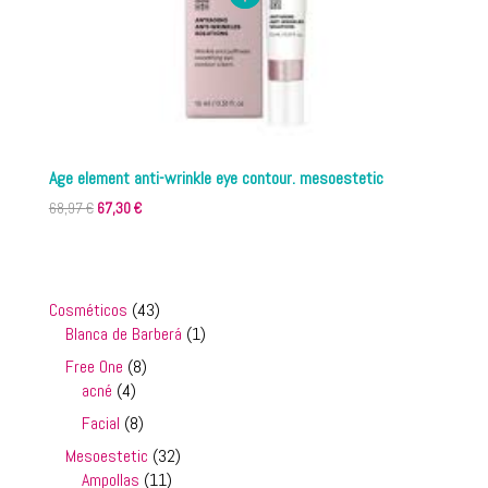
Age element anti-wrinkle eye contour. mesoestetic
El
El
68,97
€
67,30
€
precio
precio
original
actual
era:
es:
68,97 €.
67,30 €.
43
Cosméticos
43
productos
1
Blanca de Barberá
1
producto
8
Free One
8
4
productos
acné
4
productos
8
Facial
8
productos
32
Mesoestetic
32
11
productos
Ampollas
11