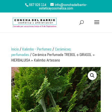
667 926 114
info@conchadelbarrio-
esteticaycosmetica.com
Inicio
/
Kalimbo - Perfumes
/
Cerámicas
perfumadas
/ Cerámica Perfumada TREBOL o GIRASOL »
HIERBALUISA » Kalimbo Artesano