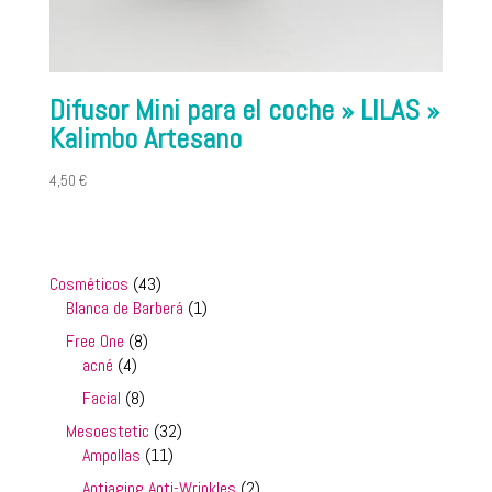
Difusor Mini para el coche » LILAS »
Kalimbo Artesano
4,50
€
43
Cosméticos
43
productos
1
Blanca de Barberá
1
producto
8
Free One
8
4
productos
acné
4
productos
8
Facial
8
productos
32
Mesoestetic
32
11
productos
Ampollas
11
productos
2
Antiaging Anti-Wrinkles
2