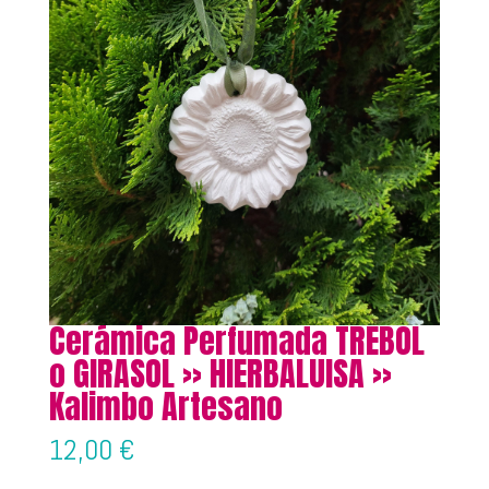
Cerámica Perfumada TREBOL
o GIRASOL » HIERBALUISA »
Kalimbo Artesano
12,00
€