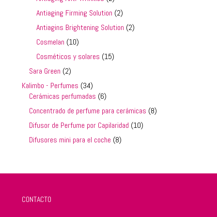
productos
2
Antiaging Firming Solution
2
productos
2
Antiagins Brightening Solution
2
productos
10
Cosmelan
10
productos
15
Cosméticos y solares
15
productos
2
Sara Green
2
productos
34
Kalimbo - Perfumes
34
productos
6
Cerámicas perfumadas
6
productos
8
Concentrado de perfume para cerámicas
8
productos
10
Difusor de Perfume por Capilaridad
10
productos
8
Difusores mini para el coche
8
productos
CONTACTO