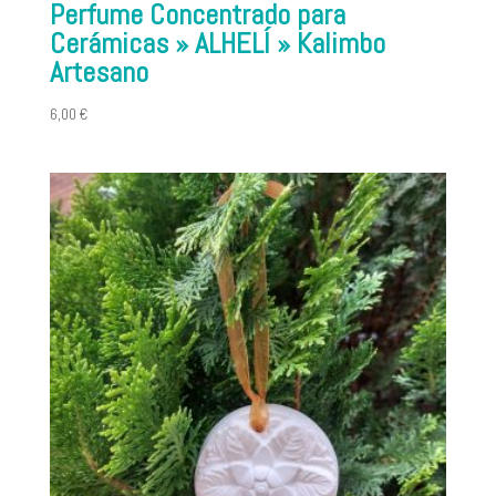
Perfume Concentrado para
Cerámicas » ALHELÍ » Kalimbo
Artesano
6,00
€