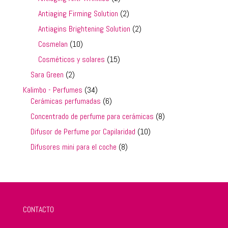
productos
2
Antiaging Firming Solution
2
productos
2
Antiagins Brightening Solution
2
productos
10
Cosmelan
10
productos
15
Cosméticos y solares
15
productos
2
Sara Green
2
productos
34
Kalimbo - Perfumes
34
productos
6
Cerámicas perfumadas
6
productos
8
Concentrado de perfume para cerámicas
8
productos
10
Difusor de Perfume por Capilaridad
10
productos
8
Difusores mini para el coche
8
productos
CONTACTO