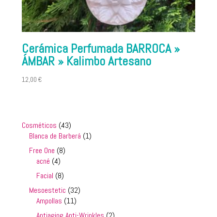
Cerámica Perfumada BARROCA »
ÁMBAR » Kalimbo Artesano
12,00
€
43
Cosméticos
43
productos
1
Blanca de Barberá
1
producto
8
Free One
8
4
productos
acné
4
productos
8
Facial
8
productos
32
Mesoestetic
32
11
productos
Ampollas
11
productos
2
Antiaging Anti-Wrinkles
2