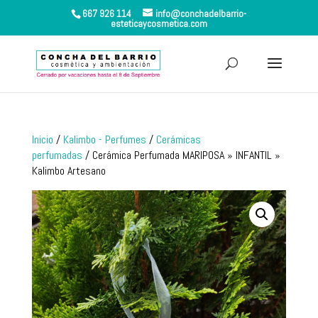
667 926 114
info@conchadelbarrio-
esteticaycosmetica.com
Inicio
/
Kalimbo - Perfumes
/
Cerámicas
perfumadas
/ Cerámica Perfumada MARIPOSA » INFANTIL »
Kalimbo Artesano