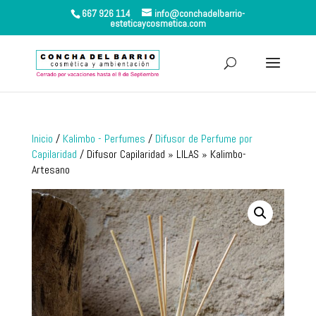
667 926 114
info@conchadelbarrio-
esteticaycosmetica.com
Inicio
/
Kalimbo - Perfumes
/
Difusor de Perfume por
Capilaridad
/ Difusor Capilaridad » LILAS » Kalimbo-
Artesano