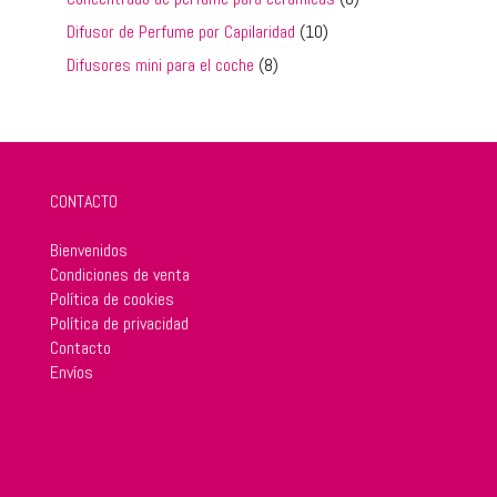
productos
10
Difusor de Perfume por Capilaridad
10
productos
8
Difusores mini para el coche
8
productos
CONTACTO
Bienvenidos
Condiciones de venta
Política de cookies
Política de privacidad
Contacto
Envíos