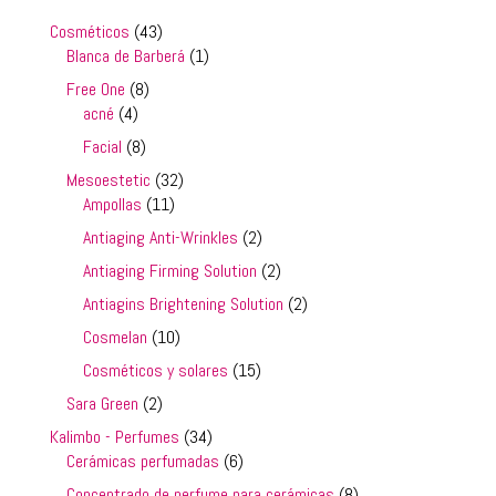
43
Cosméticos
43
productos
1
Blanca de Barberá
1
producto
8
Free One
8
4
productos
acné
4
productos
8
Facial
8
productos
32
Mesoestetic
32
11
productos
Ampollas
11
productos
2
Antiaging Anti-Wrinkles
2
productos
2
Antiaging Firming Solution
2
productos
2
Antiagins Brightening Solution
2
productos
10
Cosmelan
10
productos
15
Cosméticos y solares
15
productos
2
Sara Green
2
productos
34
Kalimbo - Perfumes
34
productos
6
Cerámicas perfumadas
6
productos
8
Concentrado de perfume para cerámicas
8